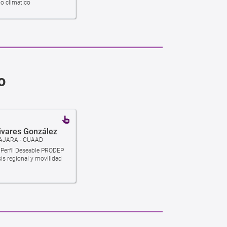
io climático
o
livares González
AJARA - CUAAD
/ Perfil Deseable PRODEP
sis regional y movilidad