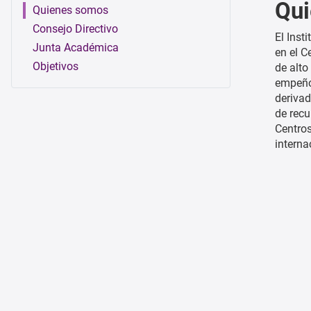
Qu
Quienes somos
Consejo Directivo
El Inst
Junta Académica
en el C
Objetivos
de alto
empeño 
derivad
de recu
Centros
interna