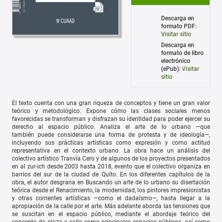
Descarga en
formato PDF:
Visitar sitio
Descarga en
formato de libro
electrónico
(ePub):
Visitar
sitio
El texto cuenta con una gran riqueza de conceptos y tiene un gran valor
teórico y metodológico. Expone cómo las clases sociales menos
favorecidas se transforman y disfrazan su identidad para poder ejercer su
derecho al espacio público. Analiza el arte de lo urbano —que
también puede considerarse una forma de protesta y de ideología—,
incluyendo sus prácticas artísticas como expresión y como actitud
representativa en el contexto urbano. La obra hace un análisis del
colectivo artístico Tranvía Cero y de algunos de los proyectos presentados
en al zur-ich desde 2003 hasta 2018, evento que el colectivo organiza en
barrios del sur de la ciudad de Quito. En los diferentes capítulos de la
obra, el autor desgrana en Buscando un arte de lo urbano su disertación
teórica desde el Renacimiento, la modernidad, los pintores impresionistas
y otras corrientes artísticas —como el dadaísmo—, hasta llegar a la
apropiación de la calle por el arte. Más adelante aborda las tensiones que
se suscitan en el espacio público, mediante el abordaje teórico del
concepto de plaza y calle como principales espacios públicos, así como