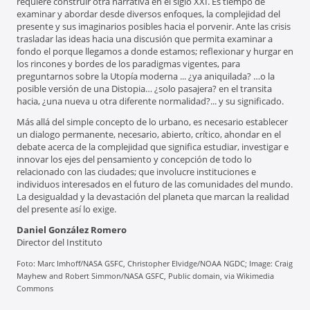
requiere construir otra narrativa en el siglo XXI. Es tiempo de
examinar y abordar desde diversos enfoques, la complejidad del
presente y sus imaginarios posibles hacia el porvenir. Ante las crisis
trasladar las ideas hacia una discusión que permita examinar a
fondo el porque llegamos a donde estamos; reflexionar y hurgar en
los rincones y bordes de los paradigmas vigentes, para
preguntarnos sobre la Utopía moderna ... ¿ya aniquilada? …o la
posible versión de una Distopia… ¿solo pasajera? en el transita
hacia, ¿una nueva u otra diferente normalidad?... y su significado.
Más allá del simple concepto de lo urbano, es necesario establecer
un dialogo permanente, necesario, abierto, crítico, ahondar en el
debate acerca de la complejidad que significa estudiar, investigar e
innovar los ejes del pensamiento y concepción de todo lo
relacionado con las ciudades; que involucre instituciones e
individuos interesados en el futuro de las comunidades del mundo.
La desigualdad y la devastación del planeta que marcan la realidad
del presente así lo exige.
Daniel González Romero
Director del Instituto
Foto: Marc Imhoff/NASA GSFC, Christopher Elvidge/NOAA NGDC; Image: Craig
Mayhew and Robert Simmon/NASA GSFC, Public domain, via Wikimedia
Commons