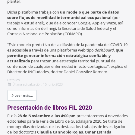
plantel.
Dicha plataforma trabaja con
un modelo que parte de datos
sobre flujos de movilidad intermunicipal ocupacional
(por
trabajo y estudiantil), que da a conocer Google, Apple y Waze, así
como información del Inegi, la Secretaría de Salud federal y el
Consejo Nacional de Población (CONAPO).
“Este modelo predictivo de la difusión de la pandemia del COVID-19
es accesible a través de una plataforma web tipo
dashboard
,
que
permite generar información estratégica confiable y
actualizada
para trazar una estrategia territorial puntual de
contención de cualquier enfermedad infecto-contagiosa”, explicó el
Director de INCiudades, doctor Daniel González Romero.
Detalles
Última actualización: 15 Junio 2023
Leer más…
Presentación de libros FIL 2020
El día
28 de Noviembre a las 4:00 pm
presentaremos 4 novedades
editoriales para la Feria de Libro de Guadalajara 2020. Se trata de
monografías derivadas de los destacados trabajos de investigación
de los doctor@s
Claudia Cannobio Rojas
,
Omar Estrada