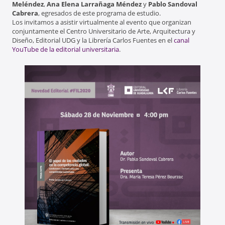
Meléndez
,
Ana Elena Larrañaga Méndez
y
Pablo Sandoval
Cabrera
, egresados de este programa de estudio.
Los invitamos a asistir virtualmente al evento que organizan
conjuntamente el Centro Universitario de Arte, Arquitectura y
Diseño, Editorial UDG y la Librería Carlos Fuentes en el
canal
YouTube de la editorial universitaria
.