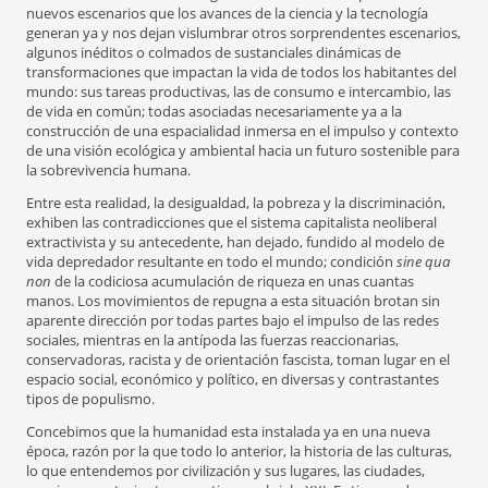
nuevos escenarios que los avances de la ciencia y la tecnología
generan ya y nos dejan vislumbrar otros sorprendentes escenarios,
algunos inéditos o colmados de sustanciales dinámicas de
transformaciones que impactan la vida de todos los habitantes del
mundo: sus tareas productivas, las de consumo e intercambio, las
de vida en común; todas asociadas necesariamente ya a la
construcción de una espacialidad inmersa en el impulso y contexto
de una visión ecológica y ambiental hacia un futuro sostenible para
la sobrevivencia humana.
Entre esta realidad, la desigualdad, la pobreza y la discriminación,
exhiben las contradicciones que el sistema capitalista neoliberal
extractivista y su antecedente, han dejado, fundido al modelo de
vida depredador resultante en todo el mundo; condición
sine qua
non
de la codiciosa acumulación de riqueza en unas cuantas
manos. Los movimientos de repugna a esta situación brotan sin
aparente dirección por todas partes bajo el impulso de las redes
sociales, mientras en la antípoda las fuerzas reaccionarias,
conservadoras, racista y de orientación fascista, toman lugar en el
espacio social, económico y político, en diversas y contrastantes
tipos de populismo.
Concebimos que la humanidad esta instalada ya en una nueva
época, razón por la que todo lo anterior, la historia de las culturas,
lo que entendemos por civilización y sus lugares, las ciudades,