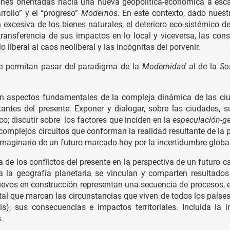
iones orientadas hacia una nueva geopolítica-económica a esc
rollo” y el “progreso”
Modernos.
En este contexto, dado nuestro
 excesiva de los bienes naturales, el deterioro eco-sistémico de
ransferencia de sus impactos en lo local y viceversa, las con
 liberal al caos neoliberal y las incógnitas del porvenir.
que permitan pasar del paradigma de la
Modernidad
al de la
So
rán aspectos fundamentales de la compleja dinámica de las ci
tantes del presente. Exponer y dialogar, sobre las ciudades, 
ico; discutir sobre los factores que inciden en la
especulación-ge
s complejos circuitos que conforman la realidad resultante de la 
l imaginario de un futuro marcado hoy por la incertidumbre globa
a de los conflictos del presente en la perspectiva de un futuro 
da la geografía planetaria se vinculan y comparten resultados
nuevos en construcción representan una secuencia de procesos, e
ntal que marcan las circunstancias que viven de todos los paíse
s), sus consecuencias e impactos territoriales. Incluida la 
.