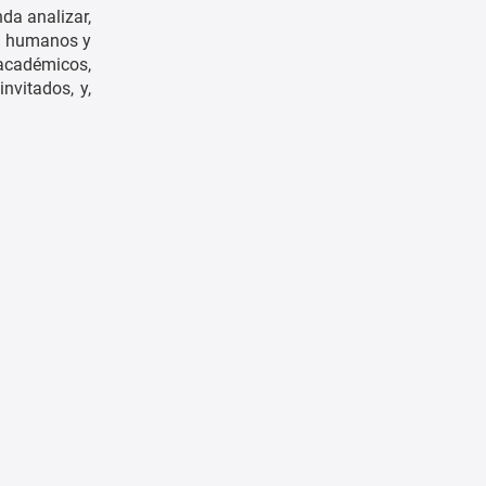
da analizar,
es humanos y
 académicos,
nvitados, y,