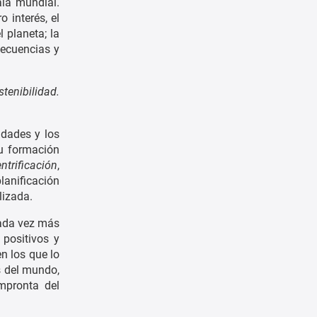
ala mundial.
 interés, el
l planeta; la
secuencias y
stenibilidad.
udades y los
su formación
ntrificación
,
planificación
lizada.
cada vez más
 positivos y
n los que lo
s del mundo,
impronta del