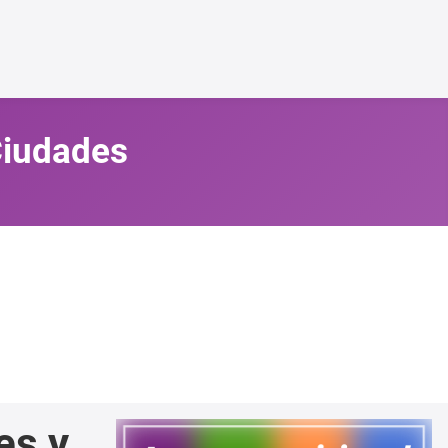
 Ciudades
es y