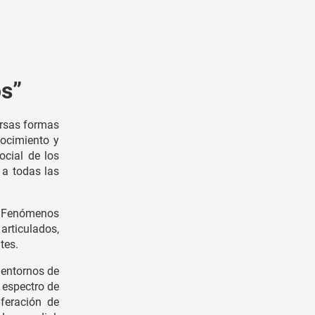
os”
ersas formas
nocimiento y
ocial de los
 a todas las
. Fenómenos
articulados,
tes.
 entornos de
l espectro de
iferación de