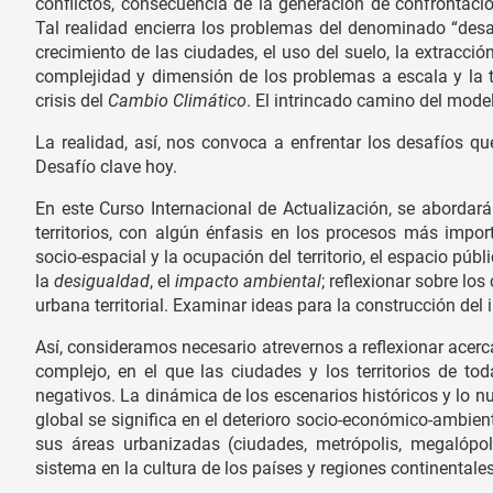
conflictos, consecuencia de la generación de confrontac
Tal realidad encierra los problemas del denominado “desar
crecimiento de las ciudades, el uso del suelo, la extracción
complejidad y dimensión de los problemas a escala y la t
crisis del
Cambio Climático
. El intrincado camino del modelo
La realidad, así, nos convoca a enfrentar los desafíos 
Desafío clave hoy.
En este Curso Internacional de Actualización, se aborda
territorios, con algún énfasis en los procesos más impor
socio-espacial y la ocupación del territorio, el espacio públ
la
desigualdad
, el
impacto ambiental
; reflexionar sobre lo
urbana territorial. Examinar ideas para la construcción de
Así, consideramos necesario atrevernos a reflexionar acerc
complejo, en el que las ciudades y los territorios de to
negativos. La dinámica de los escenarios históricos y lo 
global se significa en el deterioro socio-económico-ambie
sus áreas urbanizadas (ciudades, metrópolis, megalópoli
sistema en la cultura de los países y regiones continentales