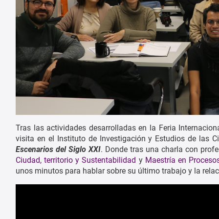
Tras las actividades desarrolladas en la Feria Internacio
visita en el Instituto de Investigación y Estudios de las
Escenarios del Siglo XXI
. Donde tras una charla con prof
Ciudad, territorio y Sustentabilidad
y
Maestría en Procesos
unos minutos para hablar sobre su último trabajo y la relac