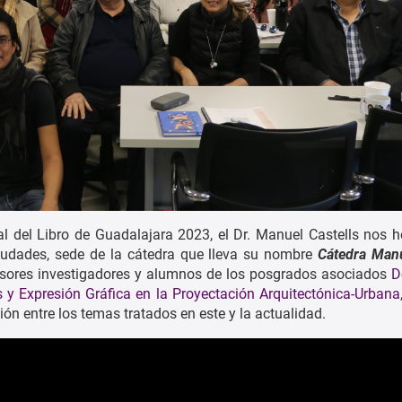
nal del Libro de Guadalajara 2023, el Dr. Manuel Castells nos 
 Ciudades, sede de la cátedra que lleva su nombre
Cátedra Manu
esores investigadores y alumnos de los posgrados asociados
D
 y Expresión Gráfica en la Proyectación Arquitectónica-Urbana
ión entre los temas tratados en este y la actualidad.