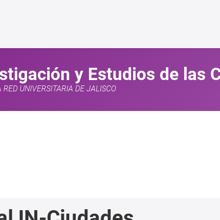
estigación y Estudios de las
A RED UNIVERSITARIA DE JALISCO
s al IN-Ciudades