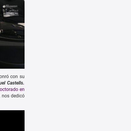
honró con su
el Castells.
octorado en
, nos dedicó